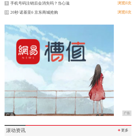
浏览0次
手机号码注销后会消失吗？当心滋
9
浏览0次
20秒 诺基亚6 京东商城抢购
10
广告
滚动资讯
＋
更多