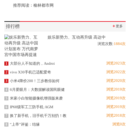
推荐阅读：
榆林都市网
排行榜
＋
更多
娱乐新势力、互动再升级 高达中
浏览次数:
1884次
浏览2023次
大部分人不知道的，Androi
1
浏览2022次
vivo X30手机已适配爱奇
2
浏览2020次
小米4降价200！三步教你如何
3
浏览2019次
6月爱眼月：大数据解读国民眼健
4
浏览2019次
米家小白智能摄像机增强版来袭
5
浏览2019次
IP68级军工三防手机:AGM
6
浏览2018次
换了新手机，旧手机千万别扔！教
7
浏览0次
“上帝”评鉴：结缘
8