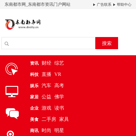
东南都市网_东南都市资讯门户网站
广告联系
帮助中心
搜索
财经
综艺
资讯
直播
VR
科技
汽车
高考
娱乐
公益
佛学
家居
游戏
读书
企业
二手房
家具
美食
时尚
明星
商讯