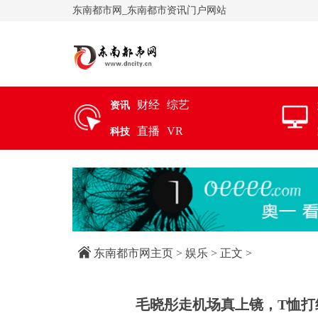
东南都市网_东南都市资讯门户网站
财经
综艺
资讯
直播
VR
科技
东南都市网主页
>
娱乐
> 正文 >
毛晓彤走机场真上镜，T恤打