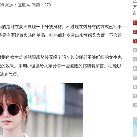
28
来源：互联网
阅读：570
1
为的是能在夏天展现一下纤瘦身材。不过现在秀身材的方式已经不
2
装是今夏比较火热的单品，把小截肚皮露出来性感又含蓄，不会给
3
4
微胖的女生难道就跟露脐装无缘了吗？其实腰部不够纤细的女生也
5
腰的效果。本期小编就给大家分享一些瘦腰的露脐装穿搭。毛晓彤
6
清爽气质。
7
8
9
10