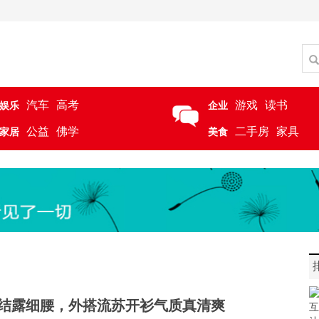
汽车
高考
游戏
读书
娱乐
企业
公益
佛学
二手房
家具
家居
美食
结露细腰，外搭流苏开衫气质真清爽