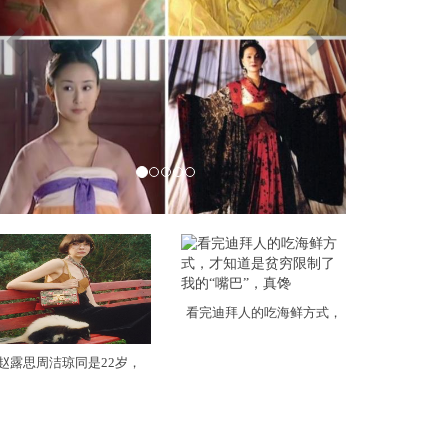
看完迪拜人的吃海鲜方式，
赵露思周洁琼同是22岁，