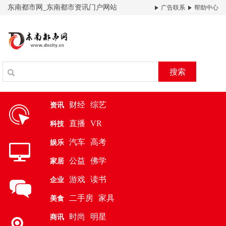
东南都市网_东南都市资讯门户网站
广告联系
帮助中心
搜索
财经
综艺
资讯
直播
VR
科技
汽车
高考
娱乐
公益
佛学
家居
游戏
读书
企业
二手房
家具
美食
时尚
明星
商讯