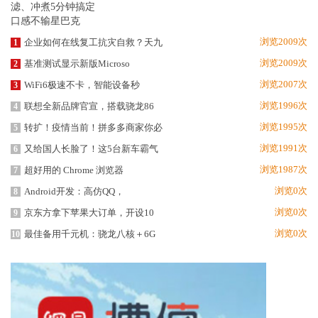
浏览2009次
企业如何在线复工抗灾自救？天九
1
浏览2009次
基准测试显示新版Microso
2
浏览2007次
WiFi6极速不卡，智能设备秒
3
浏览1996次
联想全新品牌官宣，搭载骁龙86
4
浏览1995次
转扩！疫情当前！拼多多商家你必
5
浏览1991次
又给国人长脸了！这5台新车霸气
6
浏览1987次
超好用的 Chrome 浏览器
7
浏览0次
Android开发：高仿QQ，
8
浏览0次
京东方拿下苹果大订单，开设10
9
浏览0次
最佳备用千元机：骁龙八核＋6G
10