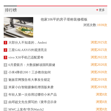
排行榜
＋
更多
他家106平的房子堪称装修模板
浏览次数:
1939次
浏览2025次
大部分人不知道的，Androi
1
浏览2025次
三星GALAXYJ5外观漂亮京
2
浏览2022次
vivo X30手机已适配爱奇
3
浏览2020次
6月爱眼月：大数据解读国民眼健
4
浏览2020次
小米4降价200！三步教你如何
5
浏览2019次
魅族官网预告有大事发生锁定
6
浏览2019次
米家小白智能摄像机增强版来袭
7
浏览0次
年轻人第一次你用过哪些小米产品
8
浏览0次
由邓超文先生撰写的《黄帝启示录
9
浏览0次
MWC上发布!华为Watch2
10