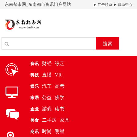
东南都市网_东南都市资讯门户网站
广告联系
帮助中心
搜索
财经
综艺
资讯
直播
VR
科技
汽车
高考
娱乐
公益
佛学
家居
游戏
读书
企业
二手房
家具
美食
时尚
明星
商讯