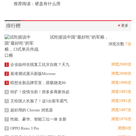
推荐阅读：
硬盘有什么用
排行榜
＋
更多
试吃据说中国“最好吃”的军粮，
浏览次数:
7次
浏览2009次
企业如何在线复工抗灾自救？天九
1
浏览2008次
基准测试显示新版Microso
2
浏览1996次
联想全新品牌官宣，搭载骁龙86
3
浏览1995次
转扩！疫情当前！拼多多商家你必
4
浏览1991次
又给国人长脸了！这5台新车霸气
5
浏览1987次
超好用的 Chrome 浏览器
6
浏览1976次
性能、豪华、智能三位一体 全新
7
浏览0次
OPPO Reno 3 Pro
8