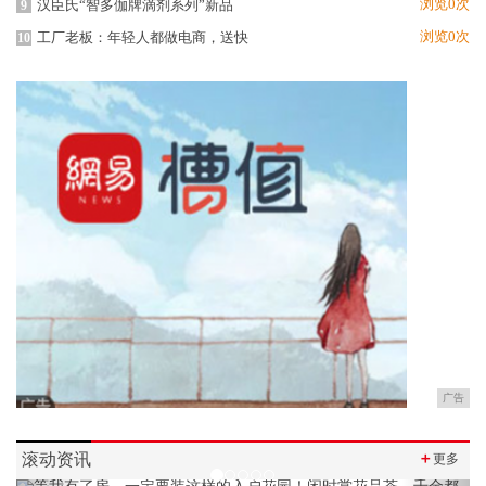
浏览0次
汉臣氏“智多伽牌滴剂系列”新品
9
浏览0次
工厂老板：年轻人都做电商，送快
10
广告
滚动资讯
＋
更多