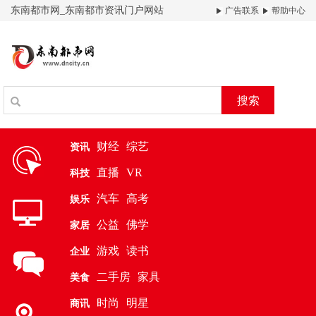
东南都市网_东南都市资讯门户网站
广告联系
帮助中心
搜索
财经
综艺
资讯
直播
VR
科技
汽车
高考
娱乐
公益
佛学
家居
游戏
读书
企业
二手房
家具
美食
时尚
明星
商讯