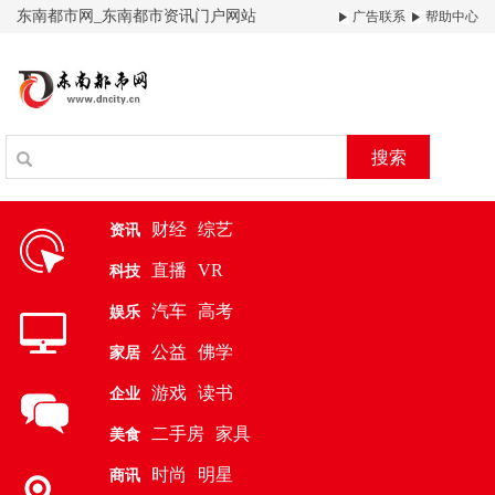
东南都市网_东南都市资讯门户网站
广告联系
帮助中心
搜索
财经
综艺
资讯
直播
VR
科技
汽车
高考
娱乐
公益
佛学
家居
游戏
读书
企业
二手房
家具
美食
时尚
明星
商讯