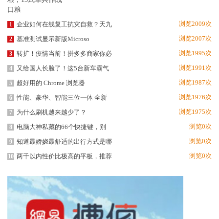
浏览2009次
企业如何在线复工抗灾自救？天九
1
浏览2007次
基准测试显示新版Microso
2
浏览1995次
转扩！疫情当前！拼多多商家你必
3
浏览1991次
又给国人长脸了！这5台新车霸气
4
浏览1987次
超好用的 Chrome 浏览器
5
浏览1976次
性能、豪华、智能三位一体 全新
6
浏览1975次
为什么刷机越来越少了？
7
浏览0次
电脑大神私藏的66个快捷键，别
8
浏览0次
知道最娇娆最舒适的出行方式是哪
9
浏览0次
两千以内性价比极高的平板，推荐
10