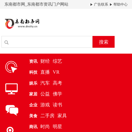
东南都市网_东南都市资讯门户网站
广告联系
帮助中心
搜索
财经
综艺
资讯
直播
VR
科技
汽车
高考
娱乐
公益
佛学
家居
游戏
读书
企业
二手房
家具
美食
时尚
明星
商讯