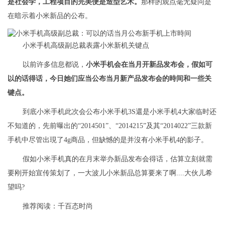
是社会学，工程项目的完美便是造型艺术。
那样的观点毫无疑问是
在暗示着小米新品的公布。
小米手机高级副总裁表露小米新机关键点
以前许多信息都说，
小米手机会在当月开新品发布会，假如可
以的话得话，今日她们应当公布当月新产品发布会的時间和一些关
键点。
到底小米手机此次会公布小米手机3S還是小米手机4大家临时还
不知道的，先前曝出的“2014501”、“2014215”及其“2014022”三款新
手机中尽管出現了4g商品，但缺憾的是并沒有小米手机4的影子。
假如小米手机真的在月末举办新品发布会得话，估算立刻就需
要刚开始宣传策划了，一大波儿小米新品总算要来了啊....大伙儿希
望吗?
推荐阅读：
千百态时尚