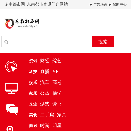
东南都市网_东南都市资讯门户网站
广告联系
帮助中心
搜索
财经
综艺
资讯
直播
VR
科技
汽车
高考
娱乐
公益
佛学
家居
游戏
读书
企业
二手房
家具
美食
时尚
明星
商讯