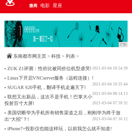
电影
星座
微商
广告
东南都市网主页
>
科技
> 列表 >
ZUK Z1评测：性价比被同价位机型虐哭!
2021-03-04 10:54:39
▪
Linux下开启VNCserver服务（远程连接）!
▪
2021-03-04 10:35:44
SUGAR S20手机，翻译手机走遍天下!
▪
2021-03-04 08:14:13
联想又出新品，这次不是手机！巴掌大小
▪
投射百寸大屏!
2021-03-04 07:59:32
美国切断华为手机所有销售渠道之后，刚刚华为终于放
▪
出“大招”？!
2021-03-04 07:16:12
iPhone7+投影仪也能这样玩，以前我怎么就不知道!
▪