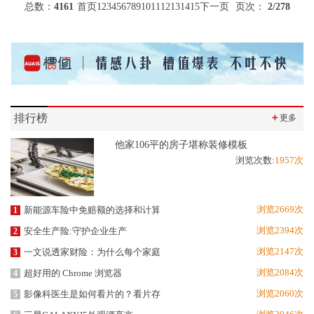
总数：
4161
首页
1
2
3
4
5
6
7
8
9
10
11
12
13
14
15
下一页
页次：
2
/278
排行榜
＋
更多
他家106平的房子堪称装修模板
浏览次数:
1957次
浏览2669次
新能源车险中免赔额的选择和计算
1
浏览2394次
安全生产险:守护企业生产
2
浏览2147次
一文说透家财险：为什么每个家庭
3
浏览2084次
超好用的 Chrome 浏览器
4
浏览2060次
影像科医生是如何看片的？看片存
5