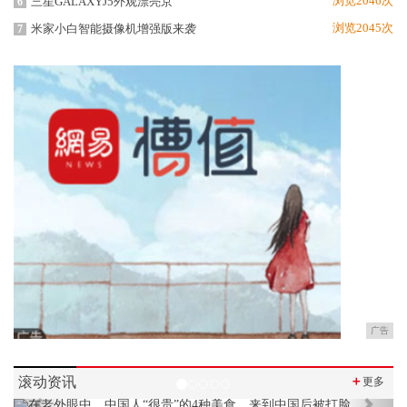
浏览2046次
三星GALAXYJ5外观漂亮京
6
浏览2045次
米家小白智能摄像机增强版来袭
7
广告
滚动资讯
＋
更多
Previous
Next