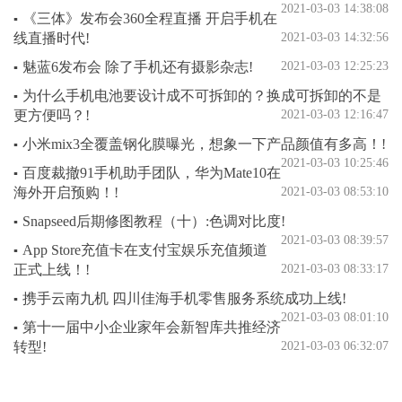
2021-03-03 14:38:08
《三体》发布会360全程直播 开启手机在
▪
线直播时代!
2021-03-03 14:32:56
魅蓝6发布会 除了手机还有摄影杂志!
2021-03-03 12:25:23
▪
为什么手机电池要设计成不可拆卸的？换成可拆卸的不是
▪
更方便吗？!
2021-03-03 12:16:47
小米mix3全覆盖钢化膜曝光，想象一下产品颜值有多高！!
▪
2021-03-03 10:25:46
百度裁撤91手机助手团队，华为Mate10在
▪
海外开启预购！!
2021-03-03 08:53:10
Snapseed后期修图教程（十）:色调对比度!
▪
2021-03-03 08:39:57
App Store充值卡在支付宝娱乐充值频道
▪
正式上线！!
2021-03-03 08:33:17
携手云南九机 四川佳海手机零售服务系统成功上线!
▪
2021-03-03 08:01:10
第十一届中小企业家年会新智库共推经济
▪
转型!
2021-03-03 06:32:07