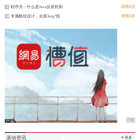
浏览0次
程序员：什么是Java反射机制
9
浏览0次
专属酷炫设计，全新Jeep⁺指
10
广告
滚动资讯
＋
更多