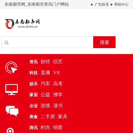
东南都市网_东南都市资讯门户网站
广告联系
帮助中心
搜索
财经
综艺
资讯
直播
VR
科技
汽车
高考
娱乐
公益
佛学
家居
游戏
读书
企业
二手房
家具
美食
时尚
明星
商讯