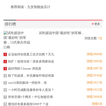
推荐阅读：
九安智能血压计
排行榜
＋
更多
试吃据说中国“最好吃”的军粮，
浏览次数:
7次
浏览2009次
企业如何在线复工抗灾自救？天九
1
浏览1995次
转扩！疫情当前！拼多多商家你必
2
浏览1987次
超好用的 Chrome 浏览器
3
浏览1930次
除了吃蔬菜，补充膳食纤维还有新
4
浏览1927次
win10系统换掉一些软件，有
5
浏览1922次
一小时完成配送服务的专人直送？
6
浏览1906次
所有空调1个网关！中弘智能空调
7
浏览0次
微信好友最多能加5000个？这
8